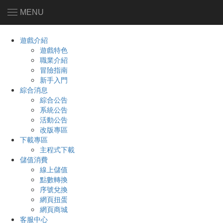
MENU
遊戲介紹
遊戲特色
職業介紹
冒險指南
新手入門
綜合消息
綜合公告
系統公告
活動公告
改版專區
下載專區
主程式下載
儲值消費
線上儲值
點數轉換
序號兌換
網頁扭蛋
網頁商城
客服中心